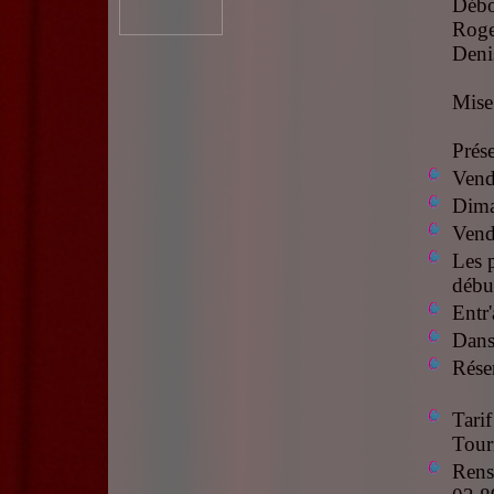
Déb
Rog
Den
Mise
Prése
Vend
Dima
Vend
Les 
débu
Entr
Dans 
Rése
Tarif
Tour
Rens