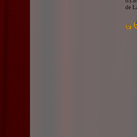
03.8
de L