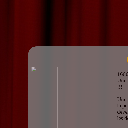
166
Une 
!!!
Une c
la pe
deven
les d