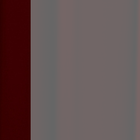
Les répé's vont bon train...!!!