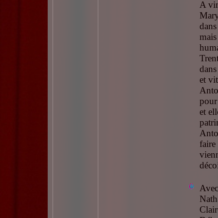
A vi
Mary
dans 
mais
huma
Trent
dans 
et vi
Anto
pour 
et el
patr
Anto
faire
vien
déco
Avec
Nath
Clai